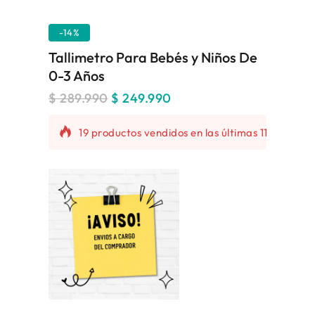
-14%
Tallimetro Para Bebés y Niños De
0-3 Años
$
289.990
$
249.990
19 productos vendidos en las últimas 11 horas
¡Se vende rápido! Más de 2 personas tienen
en su carrito