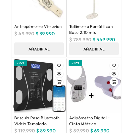
Antropómetro Vitruvian
Tallímetro Portátil con
Base 2.10 mts
$
49.990
$
39.990
$
789.990
$
549.990
AÑADIR AL
AÑADIR AL
CARRITO
CARRITO
-25%
-22%
Bascula Pesa Bluetooth
Adipómetro Digital +
Vidrio Templado
Cinta Métrica
$
119.990
$
89.990
$
89.990
$
69.990