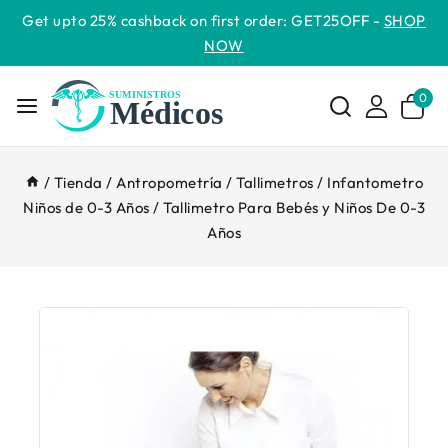
Get upto 25% cashback on first order: GET25OFF -
SHOP
NOW
0
/
Tienda
/
Antropometría
/
Tallimetros
/
Infantometro
Niños de 0-3 Años
/
Tallimetro Para Bebés y Niños De 0-3
Años