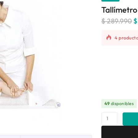
Tallímetr
$
289.990
$
4 producto
¡Se vende 
49
disponibles