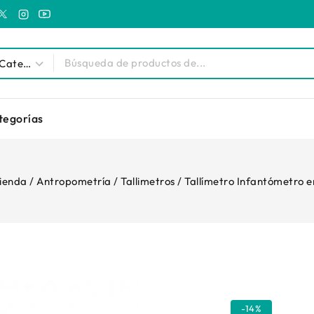
tegorías
ienda
/
Antropometría
/
Tallimetros
/
Tallímetro Infantómetro 
-14%