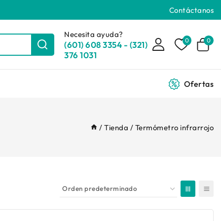
Contáctanos
Necesita ayuda?
0
0
(601) 608 3354 - (321)
376 1031
Ofertas
/
Tienda
/
Termómetro infrarrojo