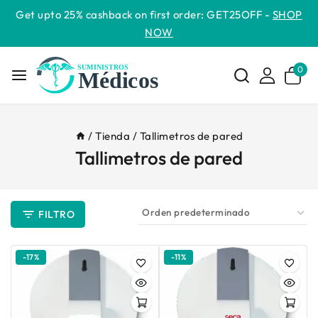
Get upto 25% cashback on first order: GET25OFF -
SHOP
NOW
0
/
Tienda
/
Tallimetros de pared
Tallimetros de pared
FILTRO
-17%
-11%