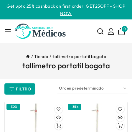
Get upto 25% cashback on first order: GET25OFF -
SHOP
NOW
0
/
Tienda
/
tallimetro portatil bogota
tallimetro portatil bogota
FILTRO
-30%
-35%