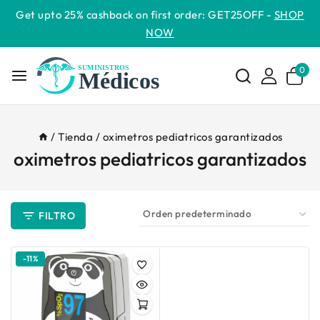
Get upto 25% cashback on first order: GET25OFF -
SHOP
NOW
0
/
Tienda
/
oximetros pediatricos garantizados
oximetros pediatricos garantizados
FILTRO
-11%