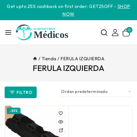
Get upto 25% cashback on first order: GET25OFF -
SHOP
NOW
0
/
Tienda
/
FERULA IZQUIERDA
FERULA IZQUIERDA
FILTRO
-33%