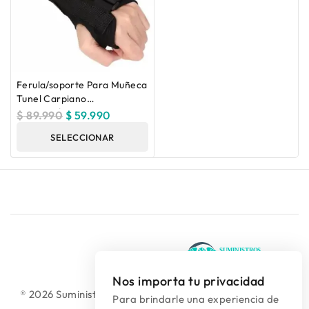
Ferula/soporte Para Muñeca
Tunel Carpiano
Derecha/izquierda
$
89.990
$
59.990
SELECCIONAR
OPCIONES
Nos importa tu privacidad
® 2026 Suministros Médicos Diseño web:
colguía.com.co
Para brindarle una experiencia de