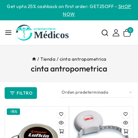
Get upto 25% cashback on first order: GET25OFF -
SHOP
NOW
0
/
Tienda
/
cinta antropometrica
cinta antropometrica
FILTRO
-15%