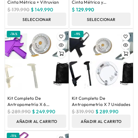
Cinta Métrica + Vitruvian
Cinta Métrica y
Antropómetro Huesos
$
179.990
$
149.990
$
129.990
Cortos
SELECCIONAR
SELECCIONAR
OPCIONES
OPCIONES
-14%
-9%
Kit Completo De
Kit Completo De
Antropometría X 6
Antropometría X 7 Unidades
Unidades
$
289.990
$
249.990
$
319.990
$
289.990
AÑADIR AL CARRITO
AÑADIR AL CARRITO
-11%