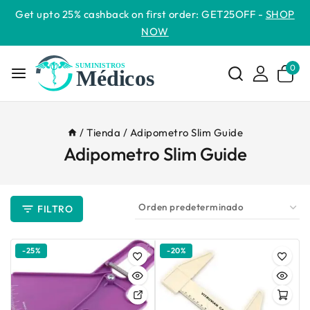
Get upto 25% cashback on first order: GET25OFF -
SHOP
NOW
0
/
Tienda
/
Adipometro Slim Guide
Adipometro Slim Guide
FILTRO
-25%
-20%