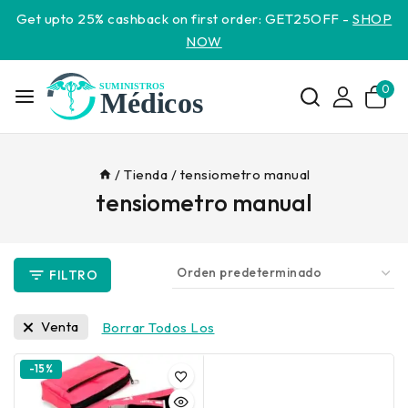
Get upto 25% cashback on first order: GET25OFF -
SHOP
NOW
0
/
Tienda
/
tensiometro manual
tensiometro manual
FILTRO
Venta
Borrar Todos Los
-15%