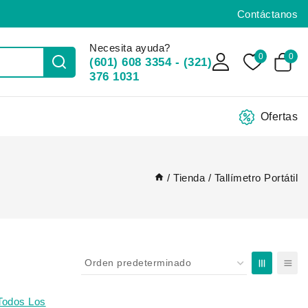
Contáctanos
Necesita ayuda?
0
0
(601) 608 3354 - (321)
376 1031
Ofertas
/
Tienda
/
Tallímetro Portátil
Todos Los