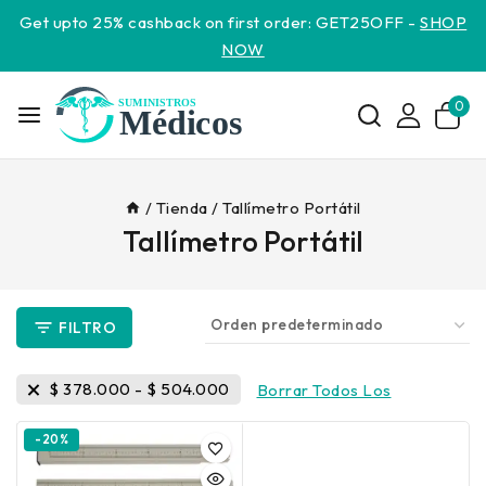
Get upto 25% cashback on first order: GET25OFF -
SHOP
NOW
0
/
Tienda
/
Tallímetro Portátil
Tallímetro Portátil
FILTRO
$
378.000
-
$
504.000
Borrar Todos Los
-20%