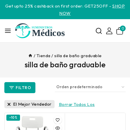
Get upto 25% cashback on first order: GET25OFF -
SHOP
NOW
0
/
Tienda
/
silla de baño graduable
silla de baño graduable
FILTRO
El Mejor Vendedor
Borrar Todos Los
-10%