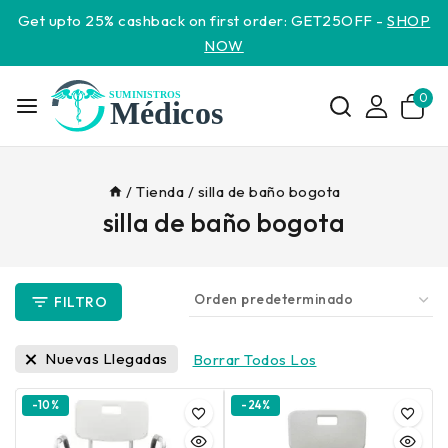
Get upto 25% cashback on first order: GET25OFF -
SHOP
NOW
0
/
Tienda
/
silla de baño bogota
silla de baño bogota
FILTRO
Nuevas Llegadas
Borrar Todos Los
-10%
-24%