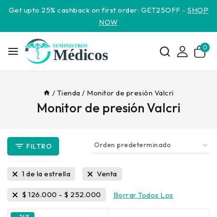
Get upto 25% cashback on first order: GET25OFF -
SHOP
NOW
0
/
Tienda
/
Monitor de presión Valcri
Monitor de presión Valcri
FILTRO
1 de la estrella
Venta
$
126.000
-
$
252.000
Borrar Todos Los