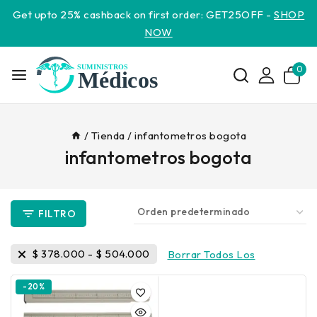
Get upto 25% cashback on first order: GET25OFF -
SHOP
NOW
0
/
Tienda
/
infantometros bogota
infantometros bogota
FILTRO
$
378.000
-
$
504.000
Borrar Todos Los
-20%