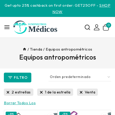
Get upto 25% cashback on first order: GET25OFF -
SHOP
NOW
0
/
Tienda
/
Equipos antropométricos
Equipos antropométricos
FILTRO
2 estrellas
1 de la estrella
Venta
Borrar Todos Los
-9%
-11%