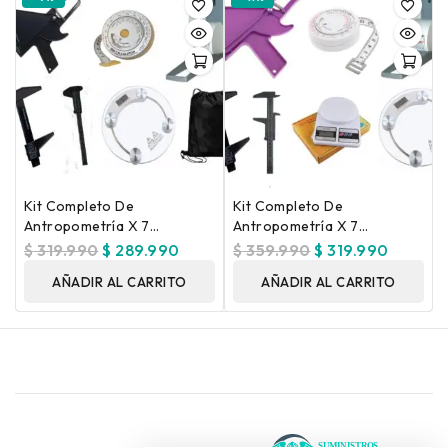
Kit Completo De
Kit Completo De
Antropometría X 7
Antropometría X 7
Unidades
Unidades
$
319.990
$
289.990
$
359.990
$
319.990
AÑADIR AL CARRITO
AÑADIR AL CARRITO