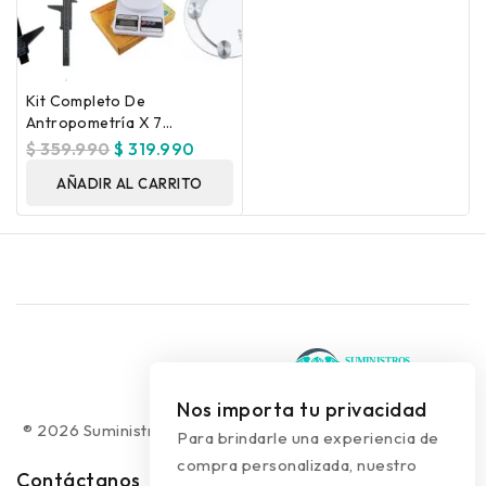
Kit Completo De
Antropometría X 7
Unidades
$
359.990
$
319.990
AÑADIR AL CARRITO
Nos importa tu privacidad
® 2026 Suministros Médicos Diseño web:
colguía.com.co
Para brindarle una experiencia de
compra personalizada, nuestro
Contáctanos