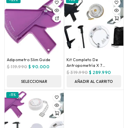
-25%
-9%
Adipometro Slim Guide
Kit Completo De
Antropometría X 7
$
119.990
$
90.000
Unidades
$
319.990
$
289.990
SELECCIONAR
AÑADIR AL CARRITO
OPCIONES
-11%