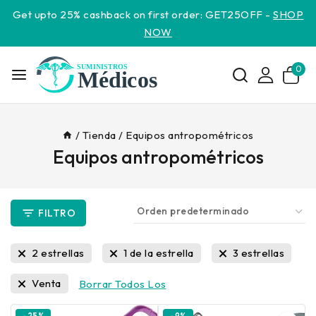
Get upto 25% cashback on first order: GET25OFF -
SHOP
NOW
0
/
Tienda
/
Equipos antropométricos
Equipos antropométricos
FILTRO
2 estrellas
1 de la estrella
3 estrellas
Venta
Borrar Todos Los