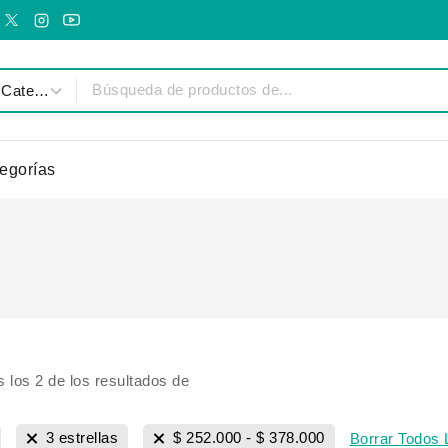
egorías
s los
2
de los resultados de
3 estrellas
$
252.000
-
$
378.000
Borrar Todos 