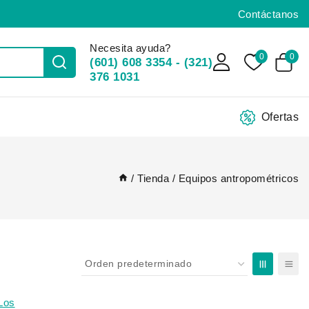
Contáctanos
Necesita ayuda?
0
0
(601) 608 3354 - (321)
376 1031
Ofertas
/
Tienda
/
Equipos antropométricos
Los