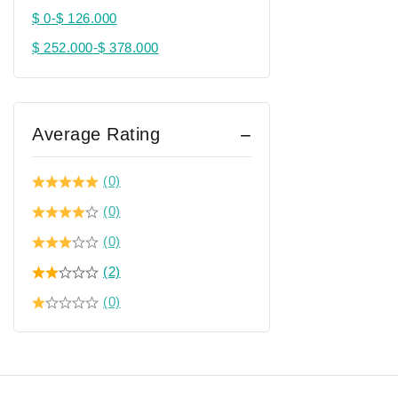
$
0
-
$
126.000
$
252.000
-
$
378.000
Average Rating
(0)
(0)
(0)
(2)
(0)