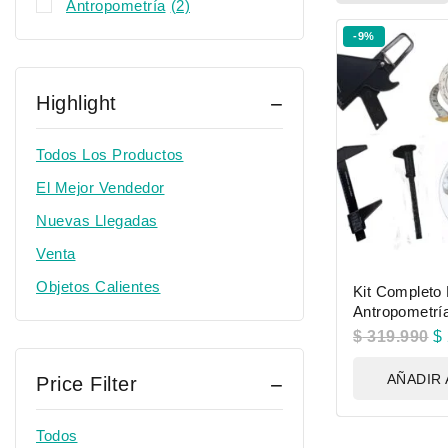
Antropometría
(2)
-9%
Highlight
Todos Los Productos
El Mejor Vendedor
Nuevas Llegadas
Venta
Objetos Calientes
Kit Completo
Antropometrí
$
319.990
$
AÑADIR 
Price Filter
Todos