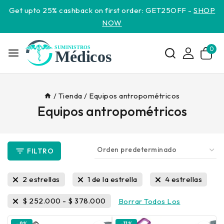
Get upto 25% cashback on first order: GET25OFF -
SHOP
NOW
0
/
Tienda
/
Equipos antropométricos
Equipos antropométricos
FILTRO
2 estrellas
1 de la estrella
4 estrellas
$
252.000
-
$
378.000
Borrar Todos Los