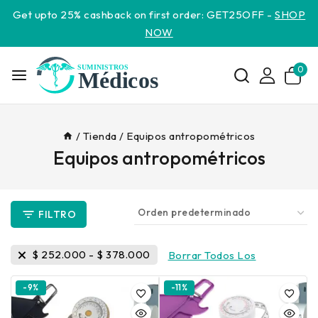
Get upto 25% cashback on first order: GET25OFF -
SHOP
NOW
0
/
Tienda
/
Equipos antropométricos
Equipos antropométricos
FILTRO
$
252.000
-
$
378.000
Borrar Todos Los
-9%
-11%