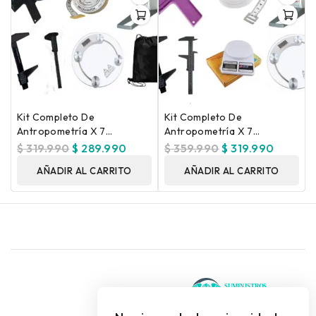
Kit Completo De
Kit Completo De
Antropometría X 7
Antropometría X 7
Unidades
Unidades
$
319.990
$
289.990
$
359.990
$
319.990
AÑADIR AL CARRITO
AÑADIR AL CARRITO