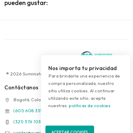
pueden gustar:
Nos importa tu privacidad
® 2026 Suministros Médicos Diseño web:
colguía.com.co
Para brindarle una experiencia de
compra personalizada, nuestro
Contáctanos
sitio utiliza cookies. Al continuar
utilizando este sitio, acepta
Bogotá, Colombia
nuestras
politicas de cookies
(601) 608 3354
(321) 376 1031 - (313) 289 9910
ventas@suministrosmedicos.co
ACEPTAR COOKIES