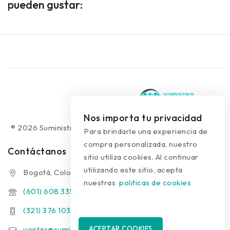
pueden gustar:
Nos importa tu privacidad
® 2026 Suministros Médicos Diseño web:
colguía.com.co
Para brindarle una experiencia de
compra personalizada, nuestro
Contáctanos
sitio utiliza cookies. Al continuar
utilizando este sitio, acepta
Bogotá, Colombia
nuestras
politicas de cookies
(601) 608 3354
(321) 376 1031 - (313) 289 9910
ventas@suministrosmedicos.co
ACEPTAR COOKIES