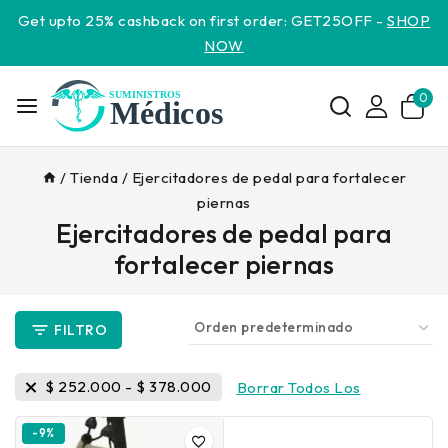
Get upto 25% cashback on first order: GET25OFF -
SHOP
NOW
0
/
Tienda
/
Ejercitadores de pedal para fortalecer
piernas
Ejercitadores de pedal para
fortalecer piernas
FILTRO
$
252.000
-
$
378.000
Borrar Todos Los
-9%