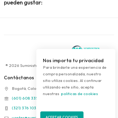
pueden gustar:
Nos importa tu privacidad
® 2026 Suministros Médicos Diseño web:
colguía.com.co
Para brindarle una experiencia de
compra personalizada, nuestro
Contáctanos
sitio utiliza cookies. Al continuar
utilizando este sitio, acepta
Bogotá, Colombia
nuestras
politicas de cookies
(601) 608 3354
(321) 376 1031 - (313) 289 9910
ventas@suministrosmedicos.co
ACEPTAR COOKIES