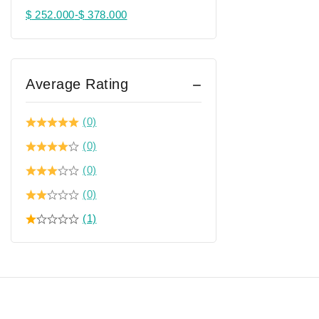
$
252.000
-
$
378.000
Average Rating
(0)
(0)
(0)
(0)
(1)