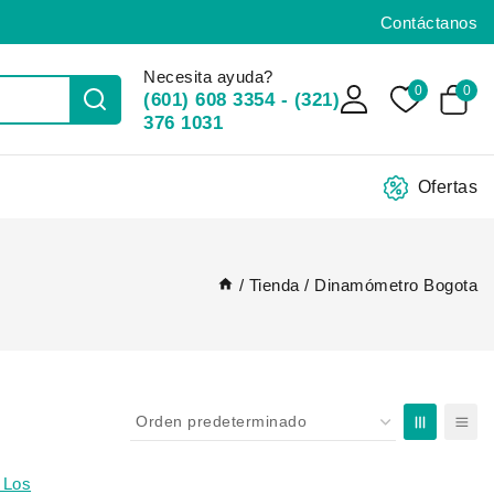
Contáctanos
Necesita ayuda?
0
0
(601) 608 3354 - (321)
376 1031
Ofertas
/
Tienda
/
Dinamómetro Bogota
 Los