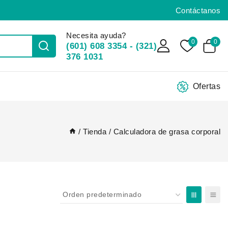
Contáctanos
Necesita ayuda?
0
0
(601) 608 3354 - (321)
376 1031
Ofertas
/
Tienda
/
Calculadora de grasa corporal