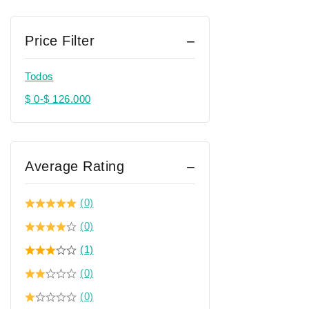
Price Filter
Todos
$
0
-
$
126.000
Average Rating
(0)
(0)
(1)
(0)
(0)