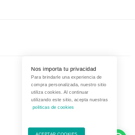
Nos importa tu privacidad
Para brindarle una experiencia de
Contáctanos
compra personalizada, nuestro sitio
utiliza cookies. Al continuar
Bogotá, Colombia
utilizando este sitio, acepta nuestras
politicas de cookies
(601) 608 3354
(321) 376 1031 - (313) 289 9910
ventas@suministrosmedicos.co
ACEPTAR COOKIES