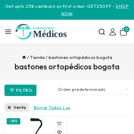
Get upto 25% cashback on first order: GET25OFF -
SHOP
NOW
0
/
Tienda
/
bastones ortopédicos bogota
bastones ortopédicos bogota
FILTRO
Venta
Borrar Todos Los
-18%