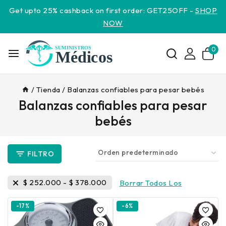
Get upto 25% cashback on first order: GET25OFF -
SHOP
NOW
0
/
Tienda
/
Balanzas confiables para pesar bebés
Balanzas confiables para pesar
bebés
FILTRO
$
252.000
-
$
378.000
Borrar Todos Los
-17%
-6%