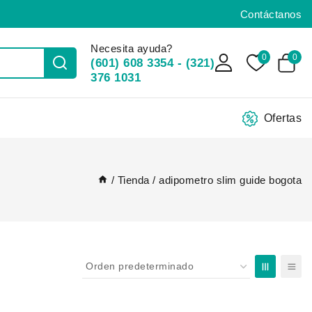
Contáctanos
Necesita ayuda?
0
0
(601) 608 3354 - (321)
376 1031
Ofertas
/
Tienda
/
adipometro slim guide bogota