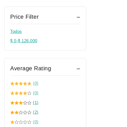
Price Filter
Todos
$
0
-
$
126.000
Average Rating
(0)
(0)
(1)
(2)
(0)