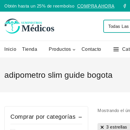
Obtén hasta un 25% de reembolso
COMPRA AHORA
Inicio
Tienda
Productos
Contacto
Cat
adipometro slim guide bogota
Mostrando el ún
Comprar por categorías
3 estrellas