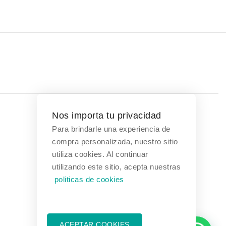
Nos importa tu privacidad
Para brindarle una experiencia de
Contáctanos
compra personalizada, nuestro sitio
utiliza cookies. Al continuar
Bogotá, Colombia
utilizando este sitio, acepta nuestras
politicas de cookies
(601) 608 3354
(321) 376 1031 - (313) 289 9910
ventas@suministrosmedicos.co
ACEPTAR COOKIES