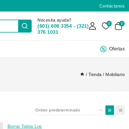
Contáctanos
Necesita ayuda?
0
0
(601) 608 3354 - (321)
376 1031
Ofertas
/
Tienda
/
Mobiliario
0
Borrar Todos Los