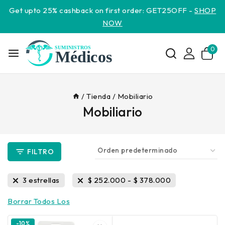
Get upto 25% cashback on first order: GET25OFF -
SHOP
NOW
0
/
Tienda
/
Mobiliario
Mobiliario
FILTRO
3 estrellas
$
252.000
-
$
378.000
Borrar Todos Los
-10%