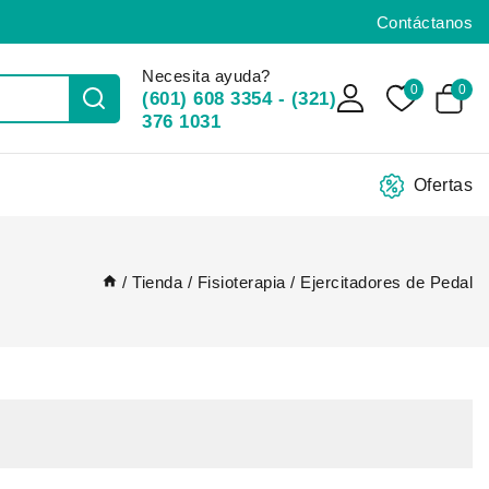
Contáctanos
Necesita ayuda?
0
0
(601) 608 3354 - (321)
376 1031
Ofertas
/
Tienda
/
Fisioterapia
/
Ejercitadores de Pedal