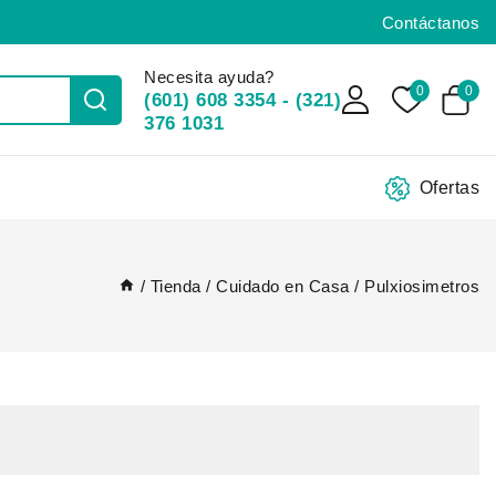
Contáctanos
Necesita ayuda?
0
0
(601) 608 3354 - (321)
376 1031
Ofertas
/
Tienda
/
Cuidado en Casa
/
Pulxiosimetros