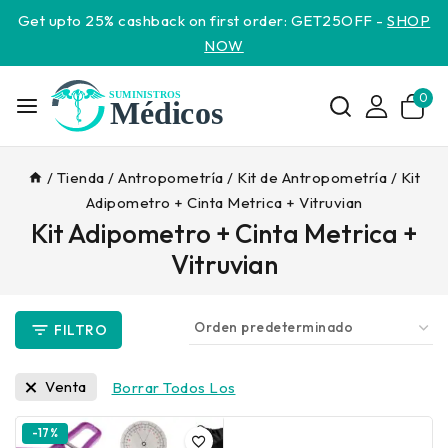
Get upto 25% cashback on first order: GET25OFF -
SHOP
NOW
0
/
Tienda
/
Antropometría
/
Kit de Antropometría
/
Kit
Adipometro + Cinta Metrica + Vitruvian
Kit Adipometro + Cinta Metrica +
Vitruvian
FILTRO
Venta
Borrar Todos Los
-17%